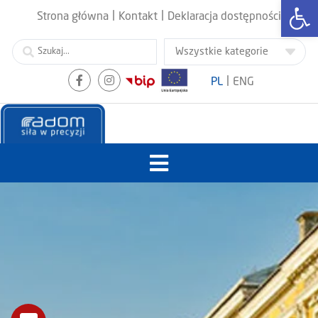
Otwórz
|
|
Strona główna
Kontakt
Deklaracja dostępności
|
PL
ENG