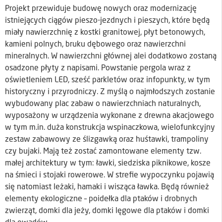
Projekt przewiduje budowę nowych oraz modernizację
istniejących ciągów pieszo-jezdnych i pieszych, które będą
miały nawierzchnię z kostki granitowej, płyt betonowych,
kamieni polnych, bruku dębowego oraz nawierzchni
mineralnych. W nawierzchni głównej alei dodatkowo zostaną
osadzone płyty z napisami. Powstanie pergola wraz z
oświetleniem LED, sześć parkletów oraz infopunkty, w tym
historyczny i przyrodniczy. Z myślą o najmłodszych zostanie
wybudowany plac zabaw o nawierzchniach naturalnych,
wyposażony w urządzenia wykonane z drewna akacjowego
w tym m.in. duża konstrukcja wspinaczkowa, wielofunkcyjny
zestaw zabawowy ze ślizgawką oraz huśtawki, trampoliny
czy bujaki. Mają też zostać zamontowane elementy tzw.
małej architektury w tym: ławki, siedziska piknikowe, kosze
na śmieci i stojaki rowerowe. W strefie wypoczynku pojawią
się natomiast leżaki, hamaki i wisząca ławka. Będą również
elementy ekologiczne – poidełka dla ptaków i drobnych
zwierząt, domki dla jeży, domki lęgowe dla ptaków i domki