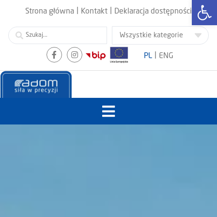
Otwórz
|
|
Strona główna
Kontakt
Deklaracja dostępności
|
PL
ENG