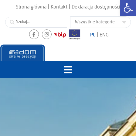
Otwórz
|
|
Strona główna
Kontakt
Deklaracja dostępności
|
PL
ENG