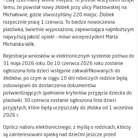
– Cały czas mamy wolne miejsca. To przede wszystkim dzięki
temu, że powstał nowy żłobek przy ulicy Piastowskiej na
Michałowie, gdzie stworzyliśmy 220 miejsc. Żłobek
rozpocznie pracę 1 czerwca. To bardzo nowoczesna
placówka, świetnie wyposażona, zapewniająca najmłodszym
najwyższą jakość opieki – mówi wiceprezydent Marta
Michalska-Wilk.
Rejestracja wniosków w elektronicznym systemie potrwa do
31 maja 2026 roku. Do 10 czerwca 2026 roku zostanie
ogłoszona lista dzieci wstępnie zakwalifikowanych do
żłobków, po czym w ciągu 10 dni roboczych rodzice będą
zobowiązani do dostarczenia dokumentów
potwierdzających spełnianie kryteriów przyjęcia dziecka do
placówki. 30 czerwca zostanie ogłoszona lista dzieci
przyjętych, które będą uczęszczały do żłobka od 1 września
2026 r.
Oprócz naboru elektronicznego, z myślą o rodzicach, którzy
są zainteresowani opieką nad dziećmi jeszcze przed