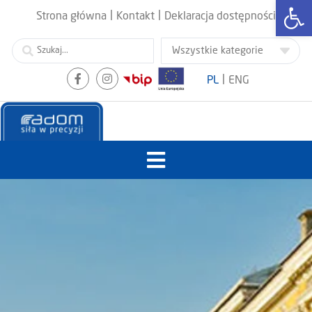
Otwórz
|
|
Strona główna
Kontakt
Deklaracja dostępności
|
PL
ENG