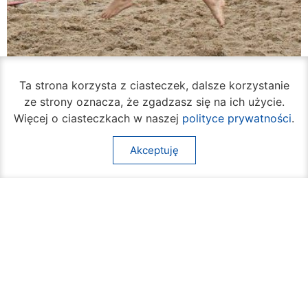
Rozpoczął się turniej siatkówki plażowej na
Ta strona korzysta z ciasteczek, dalsze korzystanie
Borkach
ze strony oznacza, że zgadzasz się na ich użycie.
07 sierpnia 2026
Więcej o ciasteczkach w naszej
polityce prywatności
.
Akceptuję