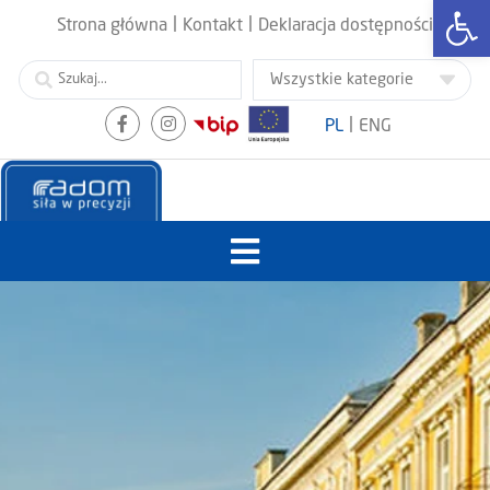
Otwórz
|
|
Strona główna
Kontakt
Deklaracja dostępności
|
PL
ENG