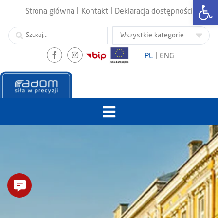
Otwórz
|
|
Strona główna
Kontakt
Deklaracja dostępności
|
PL
ENG