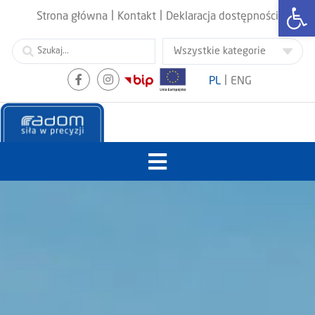
Otwórz
|
|
Strona główna
Kontakt
Deklaracja dostępności
|
PL
ENG