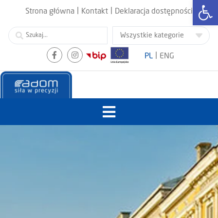
Otwórz
|
|
Strona główna
Kontakt
Deklaracja dostępności
|
PL
ENG