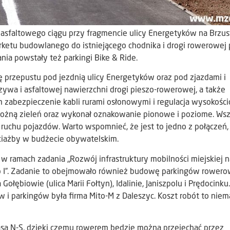
o asfaltowego ciągu przy fragmencie ulicy Energetyków na Brzu
ketu budowlanego do istniejącego chodnika i drogi rowerowej 
a powstały też parkingi Bike & Ride.
przepustu pod jezdnią ulicy Energetyków oraz pod zjazdami i
zywa i asfaltowej nawierzchni drogi pieszo-rowerowej, a także
ym zabezpieczenie kabli rurami osłonowymi i regulacja wysokośc
ożną zieleń oraz wykonał oznakowanie pionowe i poziome. Wsz
ruchu pojazdów. Warto wspomnieć, że jest to jedno z połączeń,
ociażby w budżecie obywatelskim.
 ramach zadania „Rozwój infrastruktury mobilności miejskiej n
p I”. Zadanie to obejmowało również budowę parkingów rower
łębiowie (ulica Marii Fołtyn), Idalinie, Janiszpolu i Prędocinku.
 i parkingów była firma Mito-M z Daleszyc. Koszt robót to niem
asą N-S, dzięki czemu rowerem będzie można przejechać przez