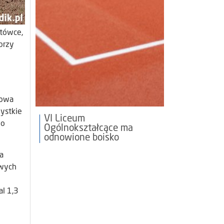
stówce,
przy
iowa
ystkie
VI Liceum
 o
Ogólnokształcące ma
odnowione boisko
a
owych
al 1,3