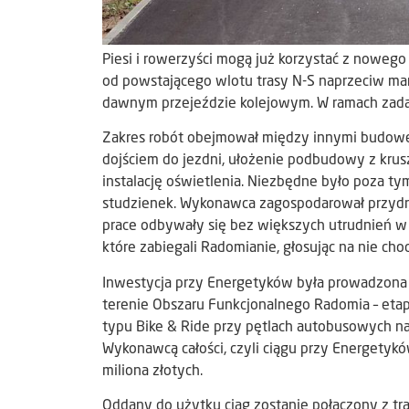
Piesi i rowerzyści mogą już korzystać z noweg
od powstającego wlotu trasy N-S naprzeciw mar
dawnym przejeździe kolejowym. W ramach zadani
Zakres robót obejmował między innymi budowę 
dojściem do jezdni, ułożenie podbudowy z krus
instalację oświetlenia. Niezbędne było poza t
studzienek. Wykonawca zagospodarował przydr
prace odbywały się bez większych utrudnień w 
które zabiegali Radomianie, głosując na nie ch
Inwestycja przy Energetyków była prowadzona w
terenie Obszaru Funkcjonalnego Radomia – eta
typu Bike & Ride przy pętlach autobusowych na Go
Wykonawcą całości, czyli ciągu przy Energetyków
miliona złotych.
Oddany do użytku ciąg zostanie połączony z tr