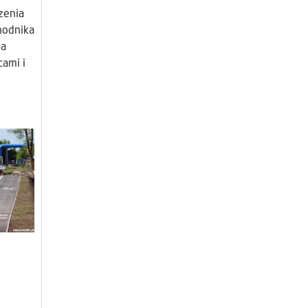
zenia
hodnika
na
cami i