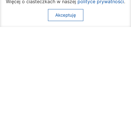
Więcej o ciasteczkach w naszej
polityce prywatności
.
07 sierpnia 2026
Akceptuję