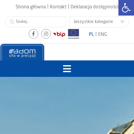
Otwórz
|
|
Strona główna
Kontakt
Deklaracja dostępności
|
PL
ENG