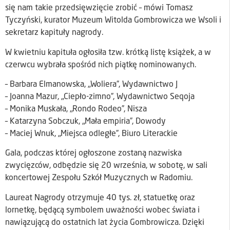
się nam takie przedsięwzięcie zrobić – mówi Tomasz
Tyczyński, kurator Muzeum Witolda Gombrowicza we Wsoli i
sekretarz kapituły nagrody.
W kwietniu kapituła ogłosiła tzw. krótką listę książek, a w
czerwcu wybrała spośród nich piątkę nominowanych.
– Barbara Elmanowska, „Woliera”, Wydawnictwo J
– Joanna Mazur, „Ciepło-zimno”, Wydawnictwo Seqoja
– Monika Muskała, „Rondo Rodeo”, Nisza
– Katarzyna Sobczuk, „Mała empiria”, Dowody
– Maciej Wnuk, „Miejsca odległe”, Biuro Literackie
Gala, podczas której ogłoszone zostaną nazwiska
zwycięzców, odbędzie się 20 września, w sobotę, w sali
koncertowej Zespołu Szkół Muzycznych w Radomiu.
Laureat Nagrody otrzymuje 40 tys. zł, statuetkę oraz
lornetkę, będącą symbolem uważności wobec świata i
nawiązującą do ostatnich lat życia Gombrowicza. Dzięki