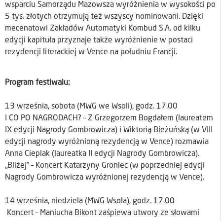
wsparciu Samorządu Mazowsza wyróżnienia w wysokości po
5 tys. złotych otrzymują też wszyscy nominowani. Dzięki
mecenatowi Zakładów Automatyki Kombud S.A. od kilku
edycji kapituła przyznaje także wyróżnienie w postaci
rezydencji literackiej w Vence na południu Francji.
Program festiwalu:
13 września, sobota (MWG we Wsoli), godz. 17.00
I CO PO NAGRODACH? – Z Grzegorzem Bogdałem (laureatem
IX edycji Nagrody Gombrowicza) i Wiktorią Bieżuńską (w VIII
edycji nagrody wyróżnioną rezydencją w Vence) rozmawia
Anna Cieplak (laureatka II edycji Nagrody Gombrowicza).
„Bliżej” – Koncert Katarzyny Groniec (w poprzedniej edycji
Nagrody Gombrowicza wyróżnionej rezydencją w Vence).
14 września, niedziela (MWG Wsola), godz. 17.00
Koncert – Maniucha Bikont zaśpiewa utwory ze słowami