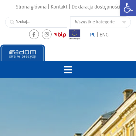
Otwórz
|
|
Strona główna
Kontakt
Deklaracja dostępności
|
PL
ENG