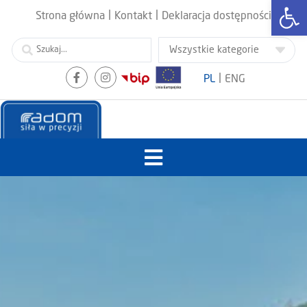
Otwórz
|
|
Strona główna
Kontakt
Deklaracja dostępności
|
PL
ENG