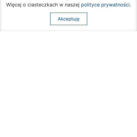
Więcej o ciasteczkach w naszej
polityce prywatności
.
Akceptuję
VI Liceum Ogólnokształcące ma odnowione
boisko
07 sierpnia 2026