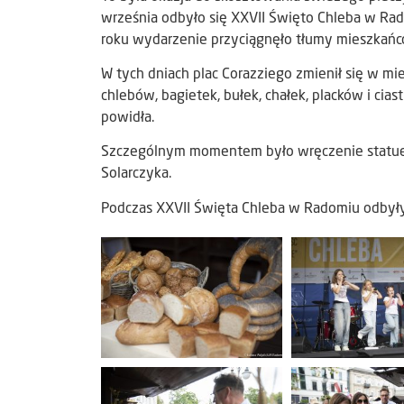
września odbyło się XXVII Święto Chleba w Rado
roku wydarzenie przyciągnęło tłumy mieszkańc
W tych dniach plac Corazziego zmienił się w m
chlebów, bagietek, bułek, chałek, placków i cias
powidła.
Szczególnym momentem było wręczenie statuetki
Solarczyka.
Podczas XXVII Święta Chleba w Radomiu odbyły s