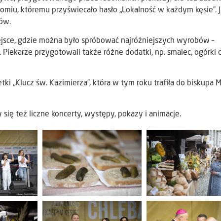
miu, któremu przyświecało hasło „Lokalność w każdym kęsie”. J
ów.
iejsce, gdzie można było spróbować najróżniejszych wyrobów –
t. Piekarze przygotowali także różne dodatki, np. smalec, ogórki 
 „Klucz św. Kazimierza”, która w tym roku trafiła do biskupa 
ię też liczne koncerty, występy, pokazy i animacje.