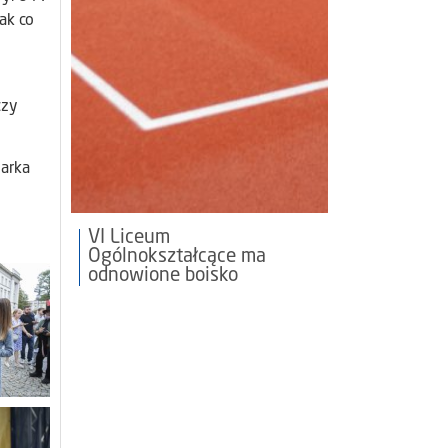
ak co
czy
Marka
VI Liceum
Ogólnokształcące ma
odnowione boisko