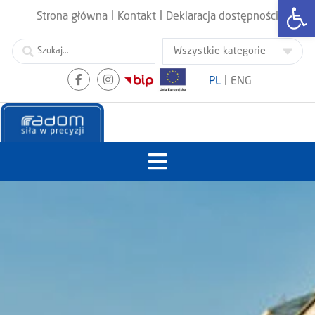
Otwórz
|
|
Strona główna
Kontakt
Deklaracja dostępności
|
PL
ENG