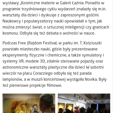
wystawy „Kosmiczne materie w Galerii Łaźnia. Ponadto w
programie trzydniowego cyklu wydarzeń znalazły się m.in.
warsztaty dla dzieci i dyskusje z zaproszonymi gośćmi.
Naukowcy i popularyzatorzy nauki opowiadali o tym, jak
można zmierzyć świat, o sztucznej inteligencji czy granicach
kosmosu. Odbyła się też debata o wolności w nauce.
Podczas Free (Ra)dom Festival, w parku im. T. Kościuszki
powstało miasteczko nauki, gdzie były prezentowane
eksperymenty fizyczne i chemiczne, a także symulatory i
systemy VR, modele 3D, zdalnie sterowane pojazdy oraz
astronomiczne warsztaty plastyczne dla dzieci W sobotni
wieczór na placu Corazziego odbyła się też parada
lampionów, a w muszli koncertowej wystąpiła Novika. Były
też plenerowe projekcje filmowe.