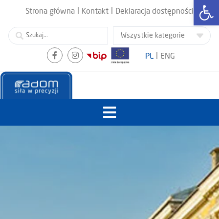
Otwórz
|
|
Strona główna
Kontakt
Deklaracja dostępności
|
PL
ENG