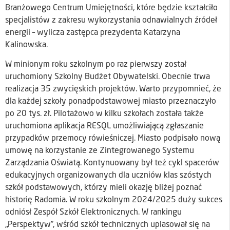
Branżowego Centrum Umiejętności, które będzie kształciło
specjalistów z zakresu wykorzystania odnawialnych źródeł
energii – wylicza zastępca prezydenta Katarzyna
Kalinowska.
W minionym roku szkolnym po raz pierwszy został
uruchomiony Szkolny Budżet Obywatelski. Obecnie trwa
realizacja 35 zwycięskich projektów. Warto przypomnieć, że
dla każdej szkoły ponadpodstawowej miasto przeznaczyło
po 20 tys. zł. Pilotażowo w kilku szkołach została także
uruchomiona aplikacja RESQL umożliwiającą zgłaszanie
przypadków przemocy rówieśniczej. Miasto podpisało nową
umowę na korzystanie ze Zintegrowanego Systemu
Zarządzania Oświatą. Kontynuowany był też cykl spacerów
edukacyjnych organizowanych dla uczniów klas szóstych
szkół podstawowych, którzy mieli okazję bliżej poznać
historię Radomia. W roku szkolnym 2024/2025 duży sukces
odniósł Zespół Szkół Elektronicznych. W rankingu
„Perspektyw”, wśród szkół technicznych uplasował się na