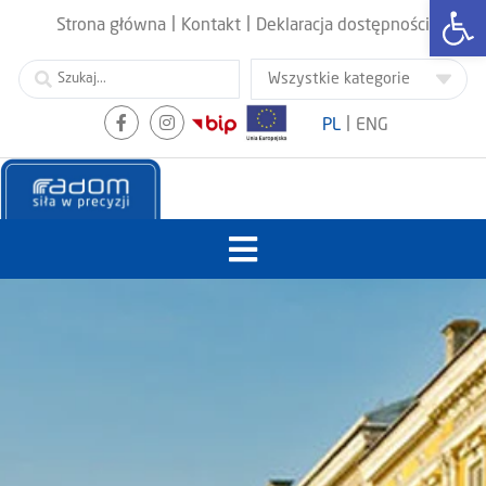
Otwórz
|
|
Strona główna
Kontakt
Deklaracja dostępności
|
PL
ENG