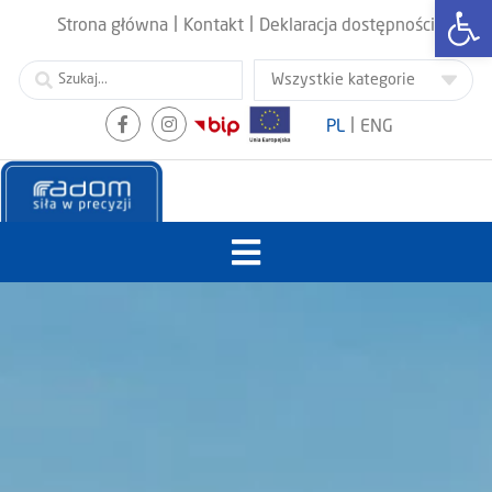
Otwórz
|
|
Strona główna
Kontakt
Deklaracja dostępności
|
PL
ENG