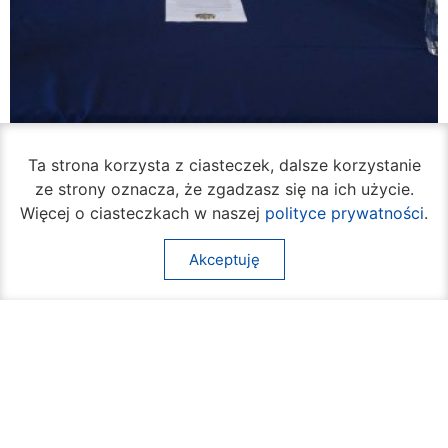
Ta strona korzysta z ciasteczek, dalsze korzystanie
W piątek rozpocznie się turniej siatkówki
ze strony oznacza, że zgadzasz się na ich użycie.
plażowej na Borkach
Więcej o ciasteczkach w naszej
polityce prywatności
.
05 sierpnia 2026
Akceptuję