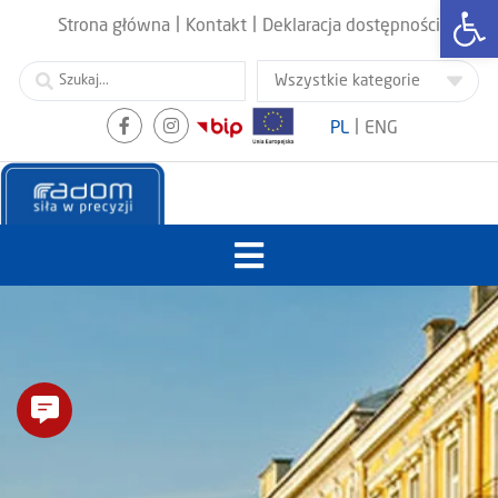
Otwórz
|
|
Strona główna
Kontakt
Deklaracja dostępności
|
PL
ENG