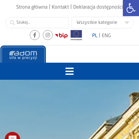
Otwórz
|
|
Strona główna
Kontakt
Deklaracja dostępności
|
PL
ENG