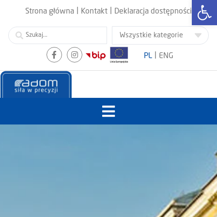
Otwórz
|
|
Strona główna
Kontakt
Deklaracja dostępności
|
PL
ENG