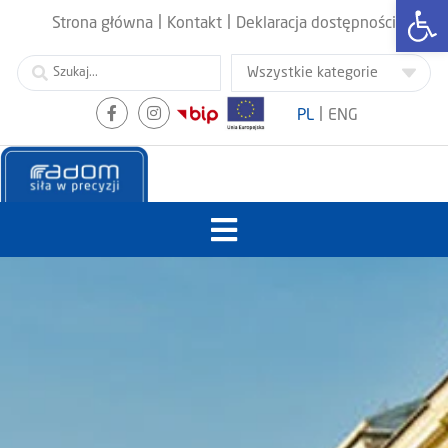
Otwórz
|
|
Strona główna
Kontakt
Deklaracja dostępności
|
PL
ENG