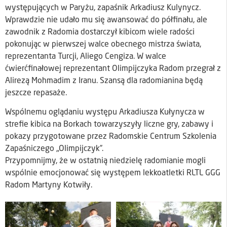
występujących w Paryżu, zapaśnik Arkadiusz Kulynycz.
Wprawdzie nie udało mu się awansować do półfinału, ale
zawodnik z Radomia dostarczył kibicom wiele radości
pokonując w pierwszej walce obecnego mistrza świata,
reprezentanta Turcji, Aliego Cengiza. W walce
ćwierćfinałowej reprezentant Olimpijczyka Radom przegrał z
Alirezą Mohmadim z Iranu. Szansą dla radomianina będą
jeszcze repasaże.
Wspólnemu oglądaniu występu Arkadiusza Kułynycza w
strefie kibica na Borkach towarzyszyły liczne gry, zabawy i
pokazy przygotowane przez Radomskie Centrum Szkolenia
Zapaśniczego „Olimpijczyk”.
Przypomnijmy, że w ostatnią niedzielę radomianie mogli
wspólnie emocjonować się występem lekkoatletki RLTL GGG
Radom Martyny Kotwiły.