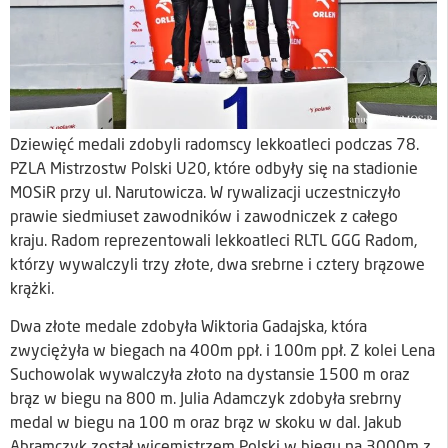
Dziewięć medali zdobyli radomscy lekkoatleci podczas 78.
PZLA Mistrzostw Polski U20, które odbyły się na stadionie
MOSiR przy ul. Narutowicza. W rywalizacji uczestniczyło
prawie siedmiuset zawodników i zawodniczek z całego
kraju. Radom reprezentowali lekkoatleci RLTL GGG Radom,
którzy wywalczyli trzy złote, dwa srebrne i cztery brązowe
krążki.
Dwa złote medale zdobyła Wiktoria Gadajska, która
zwyciężyła w biegach na 400m ppł. i 100m ppł. Z kolei Lena
Suchowolak wywalczyła złoto na dystansie 1500 m oraz
brąz w biegu na 800 m. Julia Adamczyk zdobyła srebrny
medal w biegu na 100 m oraz brąz w skoku w dal. Jakub
Abramczyk został wicemistrzem Polski w biegu na 3000m z