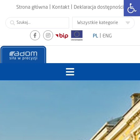
Otwórz
|
|
Strona główna
Kontakt
Deklaracja dostępności
|
PL
ENG