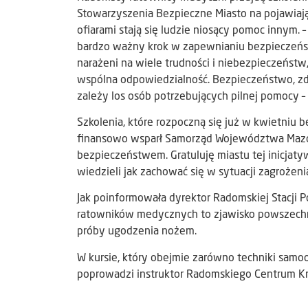
Stowarzyszenia Bezpieczne Miasto na pojawiające
ofiarami stają się ludzie niosący pomoc innym
bardzo ważny krok w zapewnianiu bezpieczeńst
narażeni na wiele trudności i niebezpieczeńs
wspólna odpowiedzialność. Bezpieczeństwo, zdr
zależy los osób potrzebujących pilnej pomocy 
Szkolenia, które rozpoczną się już w kwietniu 
finansowo wsparł Samorząd Województwa Mazow
bezpieczeństwem. Gratuluję miastu tej inicjat
wiedzieli jak zachować się w sytuacji zagroże
Jak poinformowała dyrektor Radomskiej Stacji 
ratowników medycznych to zjawisko powszechne.
próby ugodzenia nożem.
W kursie, który obejmie zarówno techniki samoo
poprowadzi instruktor Radomskiego Centrum Kr