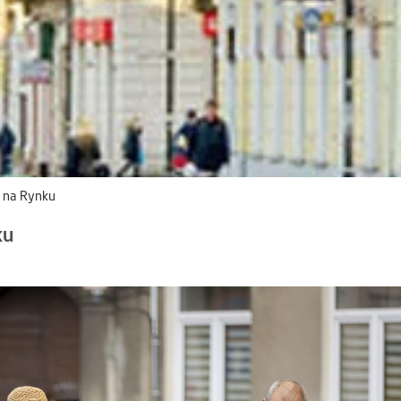
a na Rynku
ku