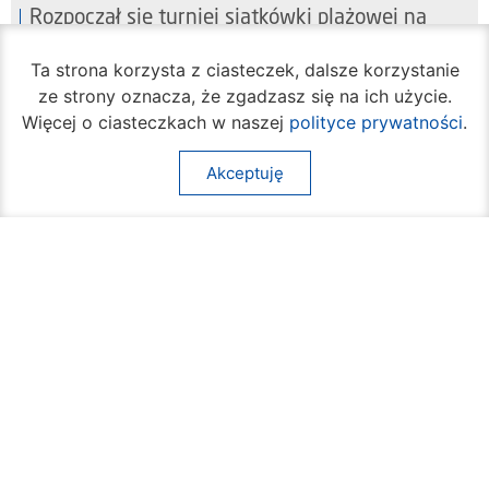
Rozpoczął się turniej siatkówki plażowej na
Borkach
07 sierpnia 2026
Ta strona korzysta z ciasteczek, dalsze korzystanie
ze strony oznacza, że zgadzasz się na ich użycie.
Więcej o ciasteczkach w naszej
polityce prywatności
.
Akceptuję