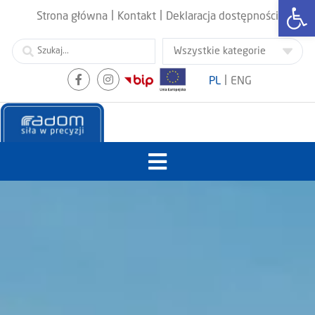
Otwórz
|
|
Strona główna
Kontakt
Deklaracja dostępności
|
PL
ENG