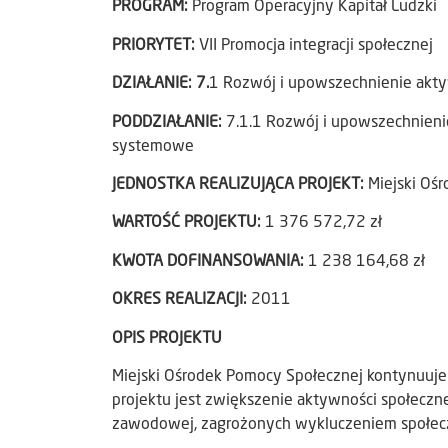
PROGRAM:
Program Operacyjny Kapitał Ludzki
PRIORYTET:
VII Promocja integracji społecznej
DZIAŁANIE:
7.
1 Rozwój i upowszechnienie aktyw
PODDZIAŁANIE:
7.1.1 Rozwój i upowszechnienie
systemowe
JEDNOSTKA REALIZUJĄCA PROJEKT:
Miejski Oś
WARTOŚĆ PROJEKTU:
1 376 572,72 zł
KWOTA DOFINANSOWANIA:
1 238 164,68 zł
OKRES REALIZACJI:
2011
OPIS PROJEKTU
Miejski Ośrodek Pomocy Społecznej kontynuuj
projektu jest zwiększenie aktywności społecz
zawodowej, zagrożonych wykluczeniem społec