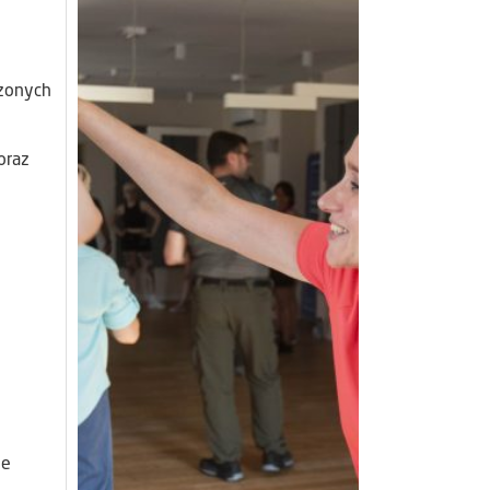
czonych
oraz
ne