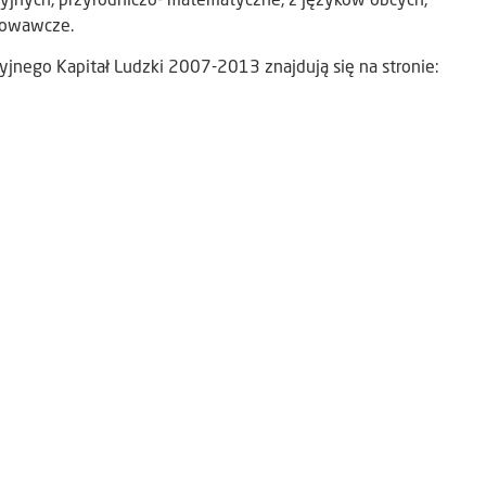
cyjnych, przyrodniczo- matematyczne, z języków obcych,
howawcze.
jnego Kapitał Ludzki 2007-2013 znajdują się na stronie: