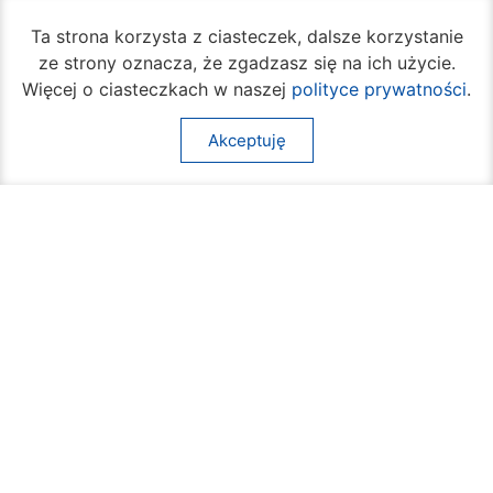
Ta strona korzysta z ciasteczek, dalsze korzystanie
ze strony oznacza, że zgadzasz się na ich użycie.
Więcej o ciasteczkach w naszej
polityce prywatności
.
Akceptuję
W piątek rozpocznie się turniej siatkówki
plażowej na Borkach
05 sierpnia 2026