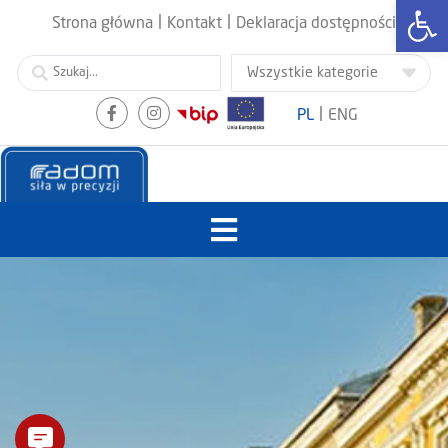
Otwórz
|
|
Strona główna
Kontakt
Deklaracja dostępności
|
PL
ENG