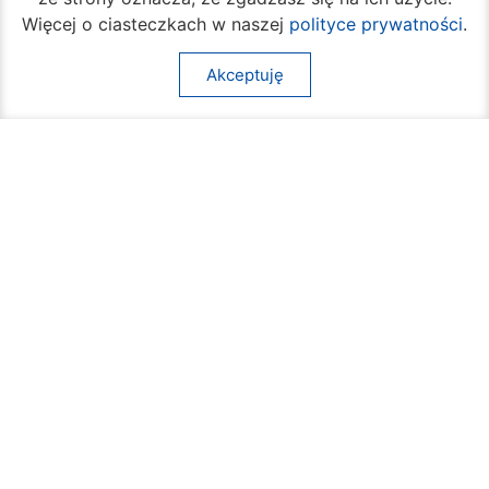
Więcej o ciasteczkach w naszej
polityce prywatności
.
Akceptuję
W piątek rozpocznie się turniej siatkówki
plażowej na Borkach
05 sierpnia 2026