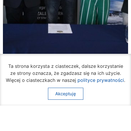
Ta strona korzysta z ciasteczek, dalsze korzystanie
ze strony oznacza, że zgadzasz się na ich użycie.
W piątek rozpocznie się turniej siatkówki
Więcej o ciasteczkach w naszej
polityce prywatności
.
plażowej na Borkach
05 sierpnia 2026
Akceptuję