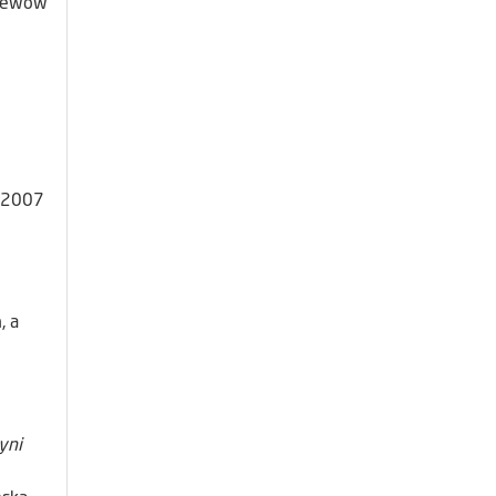
rzewów
u 2007
, a
yni