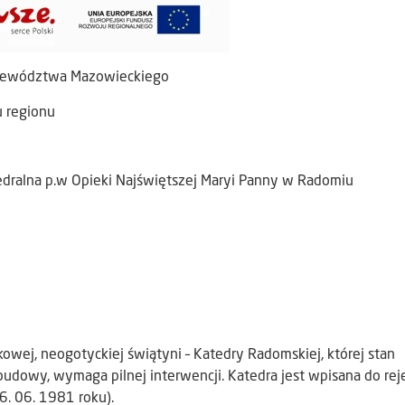
ojewództwa Mazowieckiego
u regionu
tedralna p.w Opieki Najświętszej Maryi Panny w Radomiu
owej, neogotyckiej świątyni – Katedry Radomskiej, której stan
budowy, wymaga pilnej interwencji. Katedra jest wpisana do rej
6. 06. 1981 roku).