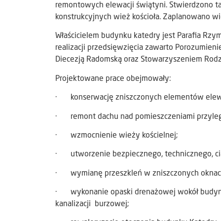
remontowych elewacji świątyni. Stwierdzono t
konstrukcyjnych wież kościoła. Zaplanowano 
Właścicielem budynku katedry jest Parafia Rzy
realizacji przedsięwzięcia zawarto Porozumieni
Diecezją Radomską oraz Stowarzyszeniem Rodzin
Projektowane prace obejmowały:
· konserwację zniszczonych elementów elewa
· remont dachu nad pomieszczeniami przyległ
· wzmocnienie wieży kościelnej;
· utworzenie bezpiecznego, technicznego, ci
· wymianę przeszkleń w zniszczonych oknac
· wykonanie opaski drenażowej wokół budynk
kanalizacji burzowej;