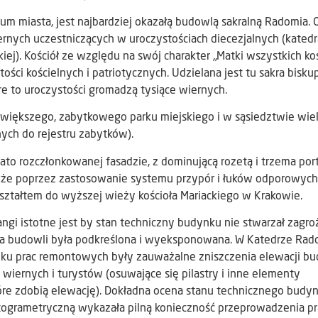
miasta, jest najbardziej okazałą budowlą sakralną Radomia. O
ernych uczestniczących w uroczystościach diecezjalnych (katedr
iej). Kościół ze względu na swój charakter „Matki wszystkich ko
ści kościelnych i patriotycznych. Udzielana jest tu sakra biskup
óre to uroczystości gromadzą tysiące wiernych.
jwiększego, zabytkowego parku miejskiego i w sąsiedztwie wie
ych do rejestru zabytków).
ato rozczłonkowanej fasadzie, z dominującą rozetą i trzema port
kże poprzez zastosowanie systemu przypór i łuków odporowych
tałtem do wyższej wieży kościoła Mariackiego w Krakowie.
ngi istotne jest by stan techniczny budynku nie stwarzał zagro
ura budowli była podkreślona i wyeksponowana. W Katedrze Rad
ku prac remontowych były zauważalne zniszczenia elewacji bu
wiernych i turystów (osuwające się pilastry i inne elementy
óre zdobią elewację). Dokładna ocena stanu technicznego budy
togrametryczną wykazała pilną konieczność przeprowadzenia pr