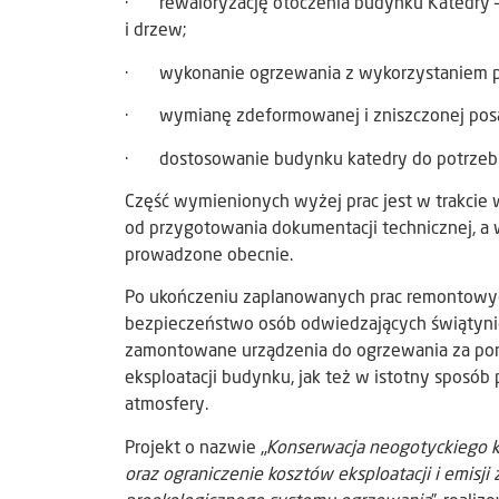
· rewaloryzację otoczenia budynku Katedry –
i drzew;
· wykonanie ogrzewania z wykorzystaniem p
· wymianę zdeformowanej i zniszczonej posa
· dostosowanie budynku katedry do potrzeb 
Część wymienionych wyżej prac jest w trakcie 
od przygotowania dokumentacji technicznej, a 
prowadzone obecnie.
Po ukończeniu zaplanowanych prac remontowyc
bezpieczeństwo osób odwiedzających świątynię
zamontowane urządzenia do ogrzewania za po
eksploatacji budynku, jak też w istotny sposób 
atmosfery.
Projekt o nazwie „
Konserwacja neogotyckiego k
oraz ograniczenie kosztów eksploatacji i emi