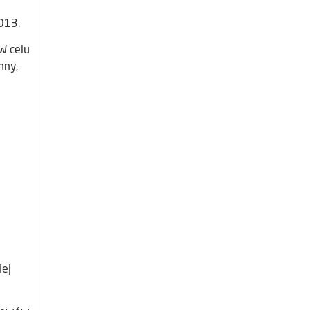
-2013.
W celu
nny,
ej