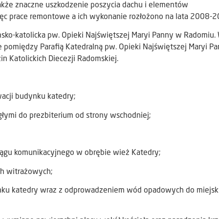
akże znaczne uszkodzenie poszycia dachu i elementów
więc prace remontowe a ich wykonanie rozłożono na lata 2008
msko-katolicka pw. Opieki Najświętszej Maryi Panny w Radomiu. 
e pomiędzy Parafią Katedralną pw. Opieki Najświętszej Maryi Pa
 Katolickich Diecezji Radomskiej.
cji budynku katedry;
ymi do prezbiterium od strony wschodniej;
ągu komunikacyjnego w obrębie wież Katedry;
h witrażowych;
u katedry wraz z odprowadzeniem wód opadowych do miejski