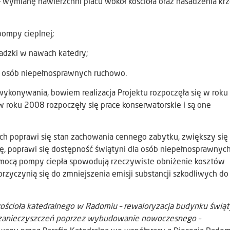
 wymianę nawierzchni placu wokół kościoła oraz nasadzenia k
ompy cieplnej;
dzki w nawach katedry;
osób niepełnosprawnych ruchowo.
wykonywania, bowiem realizacja Projektu rozpoczęła się w rok
w roku 2008 rozpoczęły się prace konserwatorskie i są one
h poprawi się stan zachowania cennego zabytku, zwiększy się
, poprawi się dostępność świątyni dla osób niepełnosprawnych
mocą pompy ciepła spowodują rzeczywiste obniżenie kosztów
przyczynią się do zmniejszenia emisji substancji szkodliwych do
ościoła katedralnego w Radomiu – rewaloryzacja budynku świąt
sji zanieczyszczeń poprzez wybudowanie nowoczesnego –