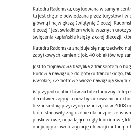
Katedra Radomska, usytuowana w samym centrum 
ta jest chętnie odwiedzana przez turystów i wi
główną i największą świątynią Diecezji Radomsk
diecezji” jest świadkiem wielu ważnych uroczysto
święcenia kapłańskie księży z całej diecezji, kt
Katedra Radomska znajduje się naprzeciwko na
zabytkowych kamienic (ok. 40 obiektów wpisan
Jest to trójnawowa bazylika z transeptem o bog
Budowla nawiązuje do gotyku francuskiego, ta
Wysokie, 72-metrowe wieże nawiązują swym ksz
W przypadku obiektów architektonicznych tej ra
dla odwiedzających oraz by ciekawa architekt
bezpośrednią przyczyną rozpoczęcia w 2008 ro
które stanowiły zagrożenie dla bezpieczeństwa 
piaskowcowe, odpadające cegły klinkierowe, kt
obejmująca inwentaryzację elewacji metodą fo