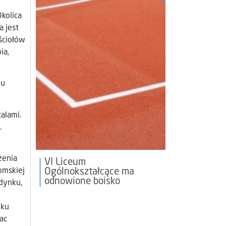
kolica
a jest
ściołów
ia,
lu
alami.
.
żenia
VI Liceum
Ogólnokształcące ma
omskiej
odnowione boisko
dynku,
nku
ac