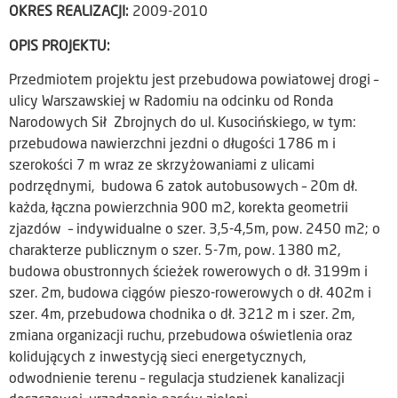
OKRES REALIZACJI:
2009-2010
OPIS PROJEKTU:
Przedmiotem projektu jest przebudowa powiatowej drogi –
ulicy Warszawskiej w Radomiu na odcinku od Ronda
Narodowych Sił Zbrojnych do ul. Kusocińskiego, w tym:
przebudowa nawierzchni jezdni o długości 1786 m i
szerokości 7 m wraz ze skrzyżowaniami z ulicami
podrzędnymi, budowa 6 zatok autobusowych – 20m dł.
każda, łączna powierzchnia 900 m2, korekta geometrii
zjazdów – indywidualne o szer. 3,5-4,5m, pow. 2450 m2; o
charakterze publicznym o szer. 5-7m, pow. 1380 m2,
budowa obustronnych ścieżek rowerowych o dł. 3199m i
szer. 2m, budowa ciągów pieszo-rowerowych o dł. 402m i
szer. 4m, przebudowa chodnika o dł. 3212 m i szer. 2m,
zmiana organizacji ruchu, przebudowa oświetlenia oraz
kolidujących z inwestycją sieci energetycznych,
odwodnienie terenu – regulacja studzienek kanalizacji