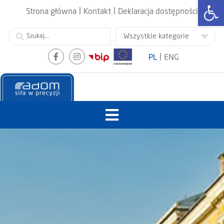
Otwórz
|
|
Strona główna
Kontakt
Deklaracja dostępności
|
PL
ENG