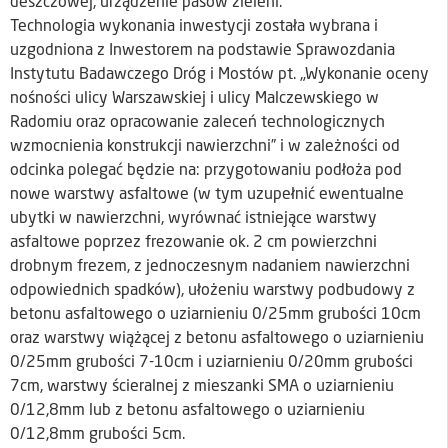
deszczowej, urządzenie pasów zieleni.
Technologia wykonania inwestycji została wybrana i
uzgodniona z Inwestorem na podstawie Sprawozdania
Instytutu Badawczego Dróg i Mostów pt. „Wykonanie oceny
nośności ulicy Warszawskiej i ulicy Malczewskiego w
Radomiu oraz opracowanie zaleceń technologicznych
wzmocnienia konstrukcji nawierzchni” i w zależności od
odcinka polegać będzie na: przygotowaniu podłoża pod
nowe warstwy asfaltowe (w tym uzupełnić ewentualne
ubytki w nawierzchni, wyrównać istniejące warstwy
asfaltowe poprzez frezowanie ok. 2 cm powierzchni
drobnym frezem, z jednoczesnym nadaniem nawierzchni
odpowiednich spadków), ułożeniu warstwy podbudowy z
betonu asfaltowego o uziarnieniu 0/25mm grubości 10cm
oraz warstwy wiążącej z betonu asfaltowego o uziarnieniu
0/25mm grubości 7-10cm i uziarnieniu 0/20mm grubości
7cm, warstwy ścieralnej z mieszanki SMA o uziarnieniu
0/12,8mm lub z betonu asfaltowego o uziarnieniu
0/12,8mm grubości 5cm.