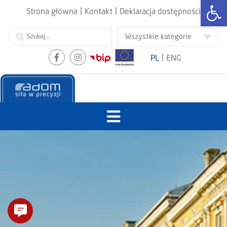
Otwórz
|
|
Strona główna
Kontakt
Deklaracja dostępności
|
PL
ENG