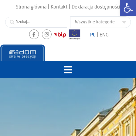
Otwórz
|
|
Strona główna
Kontakt
Deklaracja dostępności
|
PL
ENG