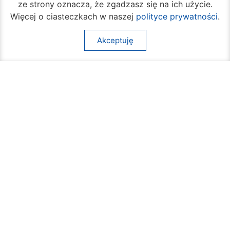
ze strony oznacza, że zgadzasz się na ich użycie.
Więcej o ciasteczkach w naszej
polityce prywatności
.
Akceptuję
Rozpoczął się turniej siatkówki plażowej na
Borkach
07 sierpnia 2026