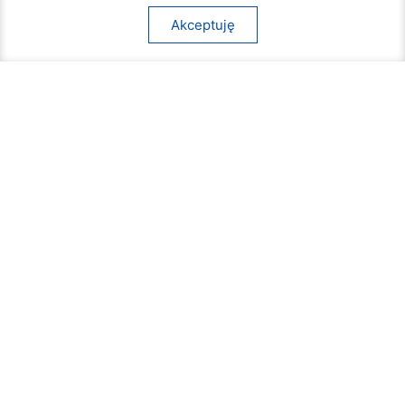
Akceptuję
Beach Ball Radom. Sportowe emocje na
Borkach
09 sierpnia 2026