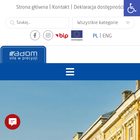
Otwórz
|
|
Strona główna
Kontakt
Deklaracja dostępności
|
PL
ENG