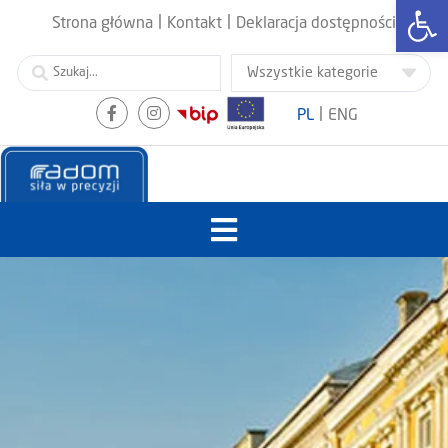
Otwórz
|
|
Strona główna
Kontakt
Deklaracja dostępności
|
PL
ENG