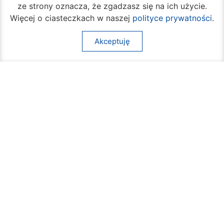
ze strony oznacza, że zgadzasz się na ich użycie.
Więcej o ciasteczkach w naszej
polityce prywatności
.
Akceptuję
W piątek rozpocznie się turniej siatkówki
plażowej na Borkach
05 sierpnia 2026