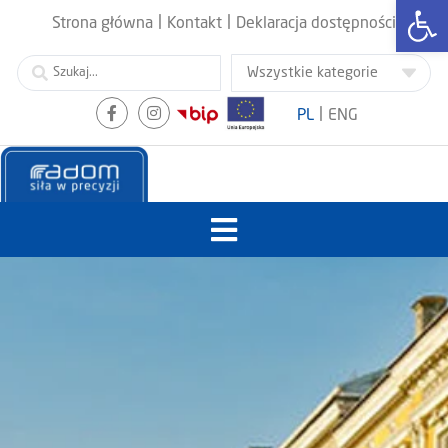
Otwórz
|
|
Strona główna
Kontakt
Deklaracja dostępności
|
PL
ENG