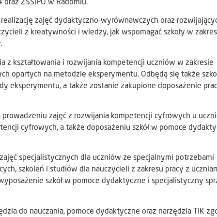
r 4 oraz ZSSiPO w Radomiu.
 realizację zajęć dydaktyczno-wyrównawczych oraz rozwijający
czycieli z kreatywności i wiedzy, jak wspomagać szkoły w zakres
.
a z kształtowania i rozwijania kompetencji uczniów w zakresie
ch opartych na metodzie eksperymentu. Odbędą się także szko
ody eksperymentu, a także zostanie zakupione doposażenie pra
a prowadzeniu zajęć z rozwijania kompetencji cyfrowych u uczn
etencji cyfrowych, a także doposażeniu szkół w pomoce dydakt
zajęć specjalistycznych dla uczniów ze specjalnymi potrzebami
ch, szkoleń i studiów dla nauczycieli z zakresu pracy z ucznia
wyposażenie szkół w pomoce dydaktyczne i specjalistyczny spr
dzia do nauczania, pomoce dydaktyczne oraz narzędzia TIK zg