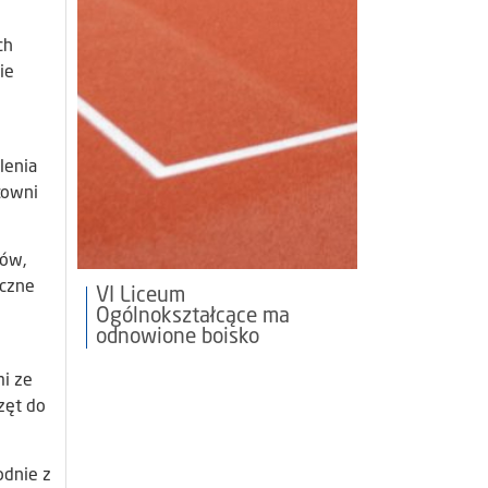
ch
ie
lenia
cowni
iów,
yczne
VI Liceum
Ogólnokształcące ma
odnowione boisko
mi ze
zęt do
odnie z