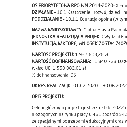
OŚ PRIORYTETOWA RPO WM 2014-2020
– X Ed
DZIAŁANIE
– 10.1 Kształcenie i rozwój dzieci i 
PODDZIAŁANIE
– 10.1.1 Edukacja ogólna (w t
NAZWA WNIOSKODAWCY:
Gmina Miasta Radomi
JEDNOSTKA REALIZUJĄCA PROJEKT:
Wydział Fu
INSTYTUCJA, W KTÓREJ WNIOSEK ZOSTAŁ ZŁO
WARTOŚĆ PROJEKTU:
1 937 603,26 zł
WARTOŚĆ DOFINANSOWANIA:
1 840 723,10 z
Wkład UE: 1 550 082,61 zł
% dofinansowania: 95
OKRES REALIZACJI:
01.02.2020 – 30.06.2022
OPIS PROJEKTU:
Celem głównym projektu jest wzrost do 2022 r.
niezbędnych na rynku pracy u 461 spośród 542
ze specjalnymi potrzebami edukacyjnymi oraz 