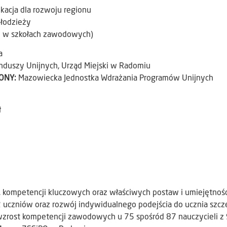
ukacja dla rozwoju regionu
młodzieży
ym w szkołach zawodowych)
a
nduszy Unijnych, Urząd Miejski w Radomiu
ŻONY:
Mazowiecka Jednostka Wdrażania Programów Unijnych
ł
 kompetencji kluczowych oraz właściwych postaw i umiejętnośc
 uczniów oraz rozwój indywidualnego podejścia do ucznia szcz
wzrost kompetencji zawodowych u 75 spośród 87 nauczycieli z