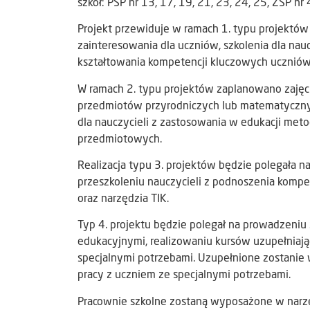
szkół: PSP nr 13, 17, 19, 21, 23, 24, 25, ZSP n
Projekt przewiduje w ramach 1. typu projektów
zainteresowania dla uczniów, szkolenia dla nau
kształtowania kompetencji kluczowych uczniów
W ramach 2. typu projektów zaplanowano zajęci
przedmiotów przyrodniczych lub matematyczny
dla nauczycieli z zastosowania w edukacji met
przedmiotowych.
Realizacja typu 3. projektów będzie polegała n
przeszkoleniu nauczycieli z podnoszenia komp
oraz narzędzia TIK.
Typ 4. projektu będzie polegał na prowadzeniu 
edukacyjnymi, realizowaniu kursów uzupełniający
specjalnymi potrzebami. Uzupełnione zostanie 
pracy z uczniem ze specjalnymi potrzebami.
Pracownie szkolne zostaną wyposażone w narzę