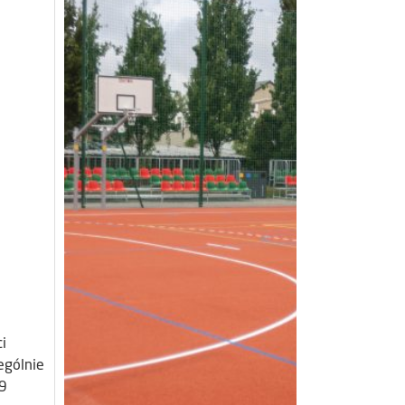
i
ególnie
 9