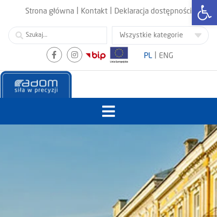
Otwórz
|
|
Strona główna
Kontakt
Deklaracja dostępności
|
PL
ENG