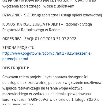
OŚ PRIORYTETOWA RPO WM 2014-2020 – IX Wspieranie
włączenia społecznego i walka z ubóstwem
DZIAŁANIE – 9.2 Usługi społeczne i usługi opieki zdrowotnej
JEDNOSTKA REALIZUJĄCA PROJEKT – Radomska Stacja
Pogotowia Ratunkowego w Radomiu
OKRES REALIZACJI: 01.02.2020-31.07.2022
STRONA PROJEKTU:
http://www.pogotowie.radom.pl/art,178,zwiekszenie-
potencjalu.html
OPIS PROJEKTU:
Głównym celem projektu była poprawa dostępności
do usług opieki zdrowotnej poprzez zwiększenie możliwości
wsparcia ratowniczego na terenie województwa
mazowieckiego w związku z epidemią spowodowaną
koronawirusem SARS-CoV-2 w okresie od 1 lutego 2020 r.