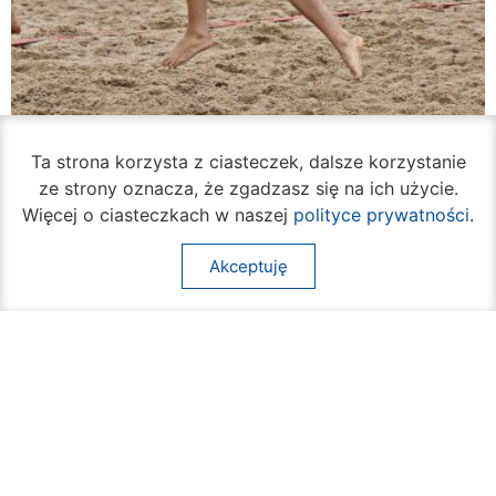
Rozpoczął się turniej siatkówki plażowej na
Ta strona korzysta z ciasteczek, dalsze korzystanie
Borkach
ze strony oznacza, że zgadzasz się na ich użycie.
07 sierpnia 2026
Więcej o ciasteczkach w naszej
polityce prywatności
.
Akceptuję