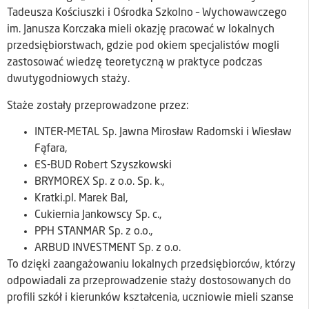
Tadeusza Kościuszki i Ośrodka Szkolno – Wychowawczego
im. Janusza Korczaka mieli okazję pracować w lokalnych
przedsiębiorstwach, gdzie pod okiem specjalistów mogli
zastosować wiedzę teoretyczną w praktyce podczas
dwutygodniowych staży.
Staże zostały przeprowadzone przez:
INTER-METAL Sp. Jawna Mirosław Radomski i Wiesław
Fąfara,
ES-BUD Robert Szyszkowski
BRYMOREX Sp. z o.o. Sp. k.,
Kratki.pl. Marek Bal,
Cukiernia Jankowscy Sp. c.,
PPH STANMAR Sp. z o.o.,
ARBUD INVESTMENT Sp. z o.o.
To dzięki zaangażowaniu lokalnych przedsiębiorców, którzy
odpowiadali za przeprowadzenie staży dostosowanych do
profili szkół i kierunków kształcenia, uczniowie mieli szanse