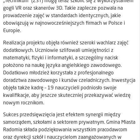
„Technikum” (ZST) mogą teraz szkolić się z wykorzystaniem
gogli VR oraz skanerów 3D. Takie zaplecze pozwala na
prowadzenie zajęć w standardach identycznych, jakie
obowiązują w najnowocześniejszych firmach w Polsce i
Europie.
Realizacja projektu objęła również szeroki wachlarz zajęć
dodatkowych. Uczniowie szlifowali umiejętności z
matematyki, fizyki i informatyki, a szczególny nacisk
położono na naukę języka angielskiego zawodowego.
Dodatkowo młodzież korzystała z profesjonalnego
doradztwa zawodowego i kursów czeladniczych. Inwestycja
objęła także kadrę – 19 nauczycieli podniosło swoje
kwalifikacje, aby jeszcze skuteczniej przekazywać wiedzę
nowym rocznikom.
Sukces przedsięwzięcia jest efektem synergii między
samorządem, szkołami a sektorem prywatnym. Gmina Miasta
Radomia składa podziękowania wszystkim pracodawcom
oraz dyrekcji szkół i nauczycielom zaangażowanych w