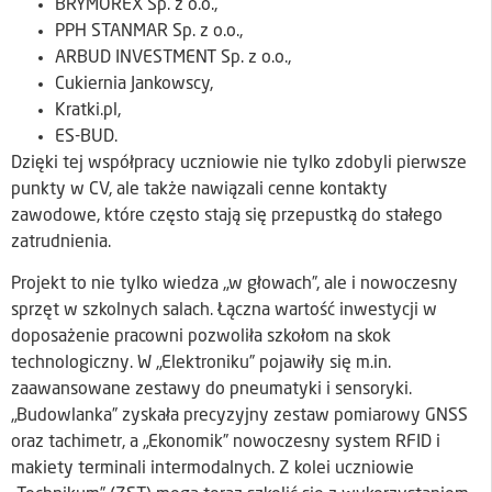
BRYMOREX Sp. z o.o.,
PPH STANMAR Sp. z o.o.,
ARBUD INVESTMENT Sp. z o.o.,
Cukiernia Jankowscy,
Kratki.pl,
ES-BUD.
Dzięki tej współpracy uczniowie nie tylko zdobyli pierwsze
punkty w CV, ale także nawiązali cenne kontakty
zawodowe, które często stają się przepustką do stałego
zatrudnienia.
Projekt to nie tylko wiedza „w głowach”, ale i nowoczesny
sprzęt w szkolnych salach. Łączna wartość inwestycji w
doposażenie pracowni pozwoliła szkołom na skok
technologiczny. W „Elektroniku” pojawiły się m.in.
zaawansowane zestawy do pneumatyki i sensoryki.
„Budowlanka” zyskała precyzyjny zestaw pomiarowy GNSS
oraz tachimetr, a „Ekonomik” nowoczesny system RFID i
makiety terminali intermodalnych. Z kolei uczniowie