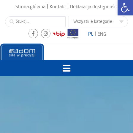
Otwórz
|
|
Strona główna
Kontakt
Deklaracja dostępności
|
PL
ENG