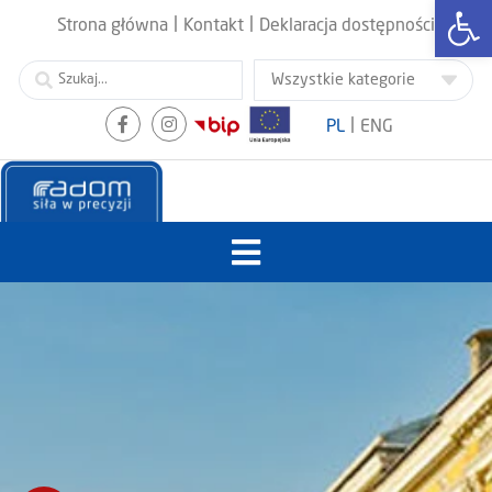
Otwórz
|
|
Strona główna
Kontakt
Deklaracja dostępności
|
PL
ENG