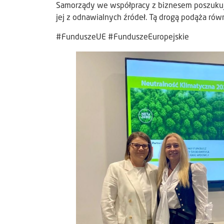
Samorządy we współpracy z biznesem poszukuj
jej z odnawialnych źródeł. Tą drogą podąża ró
#FunduszeUE #FunduszeEuropejskie