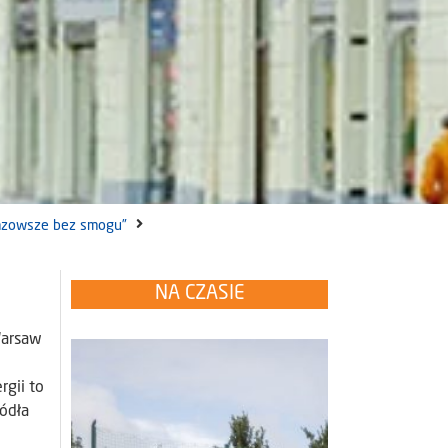
azowsze bez smogu”
NA CZASIE
Warsaw
rgii to
ródła