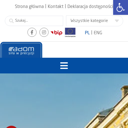
Otwórz
|
|
Strona główna
Kontakt
Deklaracja dostępności
|
PL
ENG