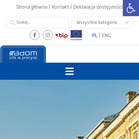
Otwórz
|
|
Strona główna
Kontakt
Deklaracja dostępności
|
PL
ENG