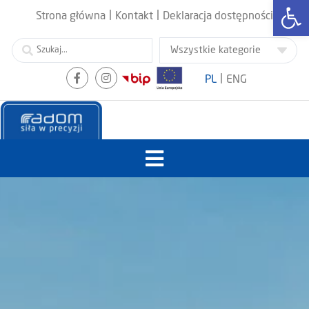
Otwórz
|
|
Strona główna
Kontakt
Deklaracja dostępności
|
PL
ENG