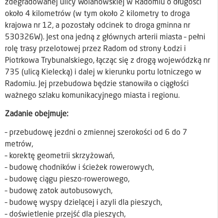
zdegradowanej ulicy Wolanowskiej w Radomiu o długości
około 4 kilometrów (w tym około 2 kilometry to droga
krajowa nr 12, a pozostały odcinek to droga gminna nr
530326W). Jest ona jedną z głównych arterii miasta – pełni
rolę trasy przelotowej przez Radom od strony Łodzi i
Piotrkowa Trybunalskiego, łącząc się z drogą wojewódzką nr
735 (ulicą Kielecką) i dalej w kierunku portu lotniczego w
Radomiu. Jej przebudowa będzie stanowiła o ciągłości
ważnego szlaku komunikacyjnego miasta i regionu.
Zadanie obejmuje:
– przebudowę jezdni o zmiennej szerokości od 6 do 7
metrów,
– korektę geometrii skrzyżowań,
– budowę chodników i ścieżek rowerowych,
– budowę ciągu pieszo-rowerowego,
– budowę zatok autobusowych,
– budowę wyspy dzielącej i azyli dla pieszych,
– doświetlenie przejść dla pieszych,