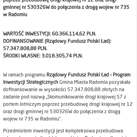
poprzez przebudowę drogi krajowej nr 12 oraz drogi
gminnej nr 530326W do połączenia z drogą wojew nr 735
w Radomiu
WARTOŚĆ INWESTYCJI: 60.366.114,62 PLN.
DOFINANSOWANIE (Rządowy Fundusz Polski Ład):
57.347.808,88 PLN.
ŚRODKI WŁASNE: 3.018.305,74 PLN.
W ramach programu
Rządowy Fundusz Polski Ład – Program
Inwestycji Strategicznych
Gmina Miasta Radomia pozyskała
dofinansowanie w wysokości 57.347.808,88 złotych na
zadanie pod nazwą „Skomunikowanie drogi krajowej S7 z
portem lotniczym poprzez przebudowę drogi krajowej nr 12
oraz drogi gminnej nr 530326W do połączenia z drogą
wojew nr 735 w Radomiu”.
Przedmiotem inwestycji jest kompleksowa przebudowa