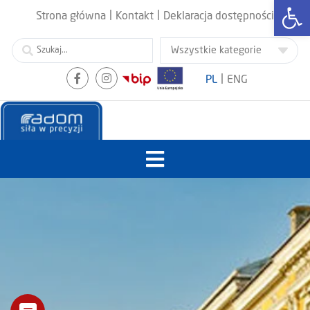
Otwórz
|
|
Strona główna
Kontakt
Deklaracja dostępności
|
PL
ENG