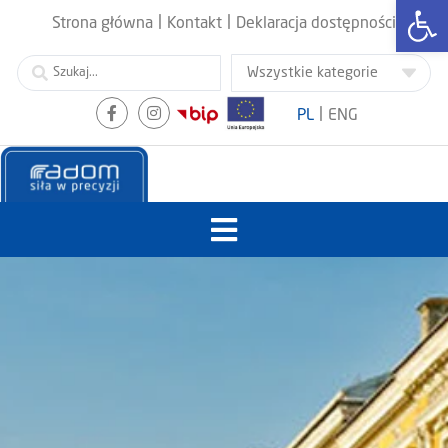
Otwórz
|
|
Strona główna
Kontakt
Deklaracja dostępności
|
PL
ENG