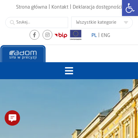
Otwórz
|
|
Strona główna
Kontakt
Deklaracja dostępności
|
PL
ENG